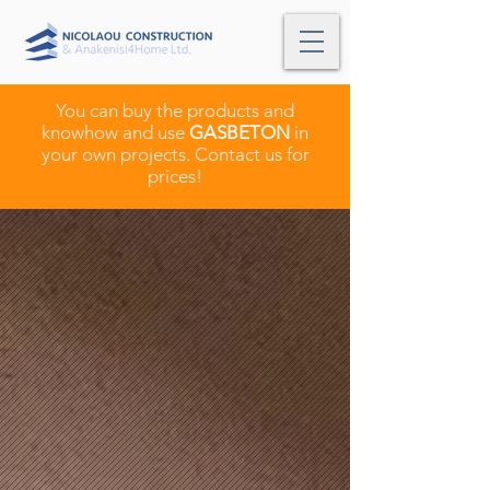
You can buy the products and
knowhow and use
GASBETON
in
your own projects. Contact us for
prices!